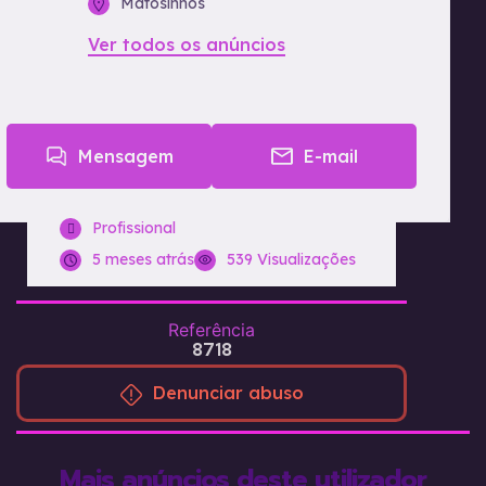
Matosinhos
Ver todos os anúncios
Mensagem
E-mail
Profissional
5 meses atrás
539 Visualizações
Referência
8718
Denunciar abuso
Mais anúncios deste utilizador