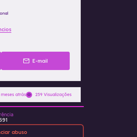
ional
ncios
E-mail
 meses atrás
259 Visualizações
rência
691
ciar abuso