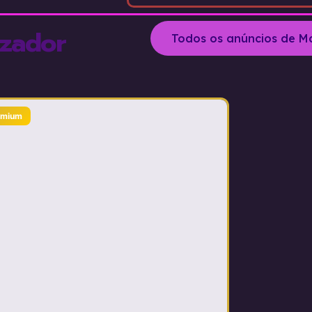
izador
Todos os anúncios de M
emium
Premium