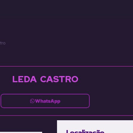
Homens
Centros e Massagens
T-Girls
tro
LEDA CASTRO
WhatsApp
Localização