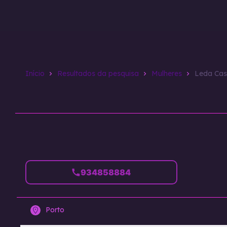
Destaques
Disponivel Agora
Mulheres
Início
Resultados da pesquisa
Mulheres
Leda Cas
934858884
Porto