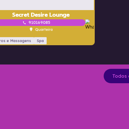
Secret Desire Lounge
910169085
Quarteira
ros e Massagens
Spa
Centros e Mass
Todos 
Premium
Premium