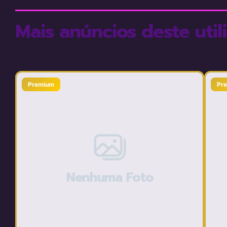
Mais anúncios deste util
Premium
Pr
Nenhuma Foto