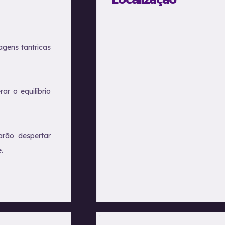
agens tantricas
ar o equilíbrio
arão despertar
.