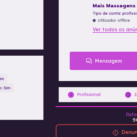
Mais Massagens
tipo de conta: profiss
Utilizador offline
Ver todos os anú
Mensagem
im
o: Sim
Profissional
2
Refe
9
Denun