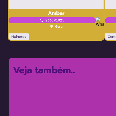
Ambar
933691925
Gaia
Mulheres
Cent
Veja também...
Premium