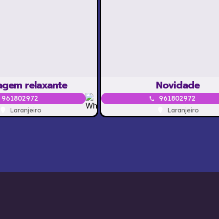
gem relaxante
Novidade
961802972
961802972
Laranjeiro
Laranjeiro