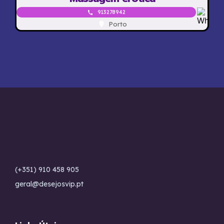
913278942
Porto
(+351) 910 458 905
geral@desejosvip.pt