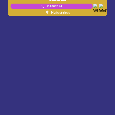
914009694
Matosinhos
Jéssica
914009694