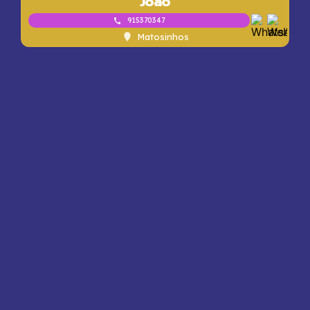
João
915370347
Matosinhos
Premium
Filipa
914009694