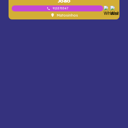
João
915370347
Matosinhos
Premium
Secret Desire Lounge
910169085