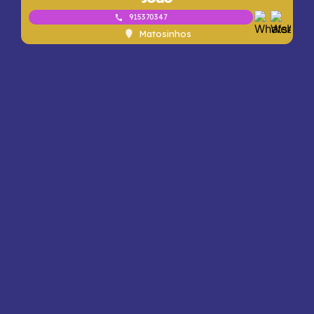
915370347
Matosinhos
Premium
Nenhuma Foto
Ambar
933691925