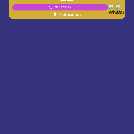
915370347
Matosinhos
Premium
Jessica
914009694